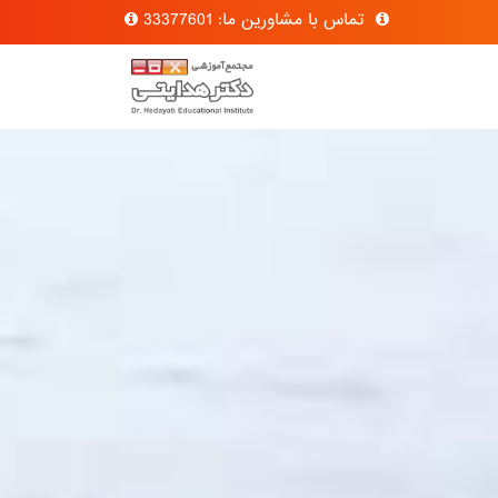
تماس با مشاورین ما: 33377601