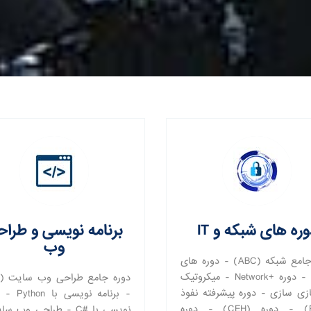
ره های شبکه و IT
برنامه نویسی و طرا
وب
دوره جامع شبکه (ABC) - دوره های
Cisco - دوره +Network - میکروتیک
زی سازی - دوره پیشرفته نفوذ
- برنامه نویسی 
(PWK) - دوره (CEH) - دوره
نویسی با #C - طراحی وب س