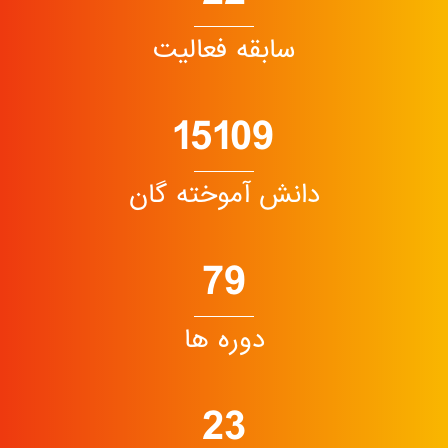
سابقه فعالیت
15109
دانش آموخته گان
79
دوره ها
23