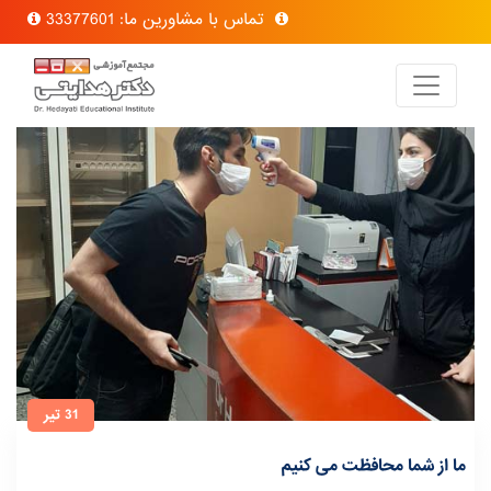
تماس با مشاورین ما: 33377601
31 تیر
ما از شما محافظت می کنیم