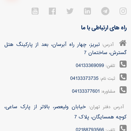
راه های ارتباطی با ما
تبریز، چهار راه آبرسان، بعد از پارکینگ هتل
آدرس:
گسترش، ساختمان 7
04133369099
تلفن:
04133373735
ثبت نام:
04133377601
مشاوره:
خیابان ولیعصر، بالاتر از پارک ساعی،
آدرس دفتر تهران:
کوچه همسایگان، پلاک 7
02188793566
تلفن: