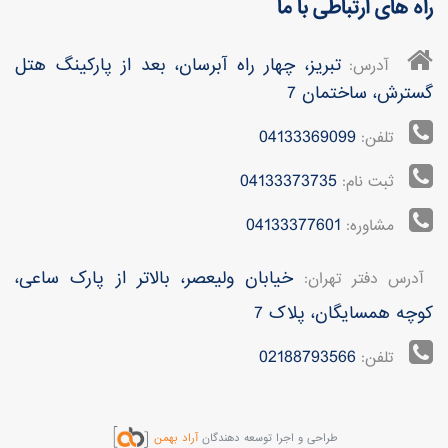
راه های ارتباطی با ما
تبریز، چهار راه آبرسان، بعد از پارکینگ هتل
آدرس:
گسترش، ساختمان 7
04133369099
تلفن:
04133373735
ثبت نام:
04133377601
مشاوره:
خیابان ولیعصر، بالاتر از پارک ساعی،
آدرس دفتر تهران:
کوچه همسایگان، پلاک 7
02188793566
تلفن:
طراحی و اجرا توسعه دهندگان
آراد بهمن