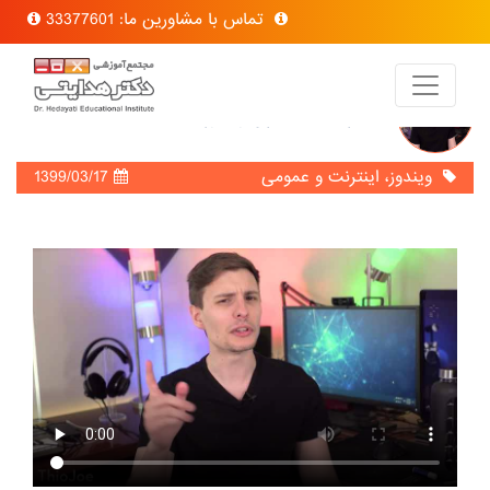
تماس با مشاورین ما: 33377601
15 ترفند جالب برای ویندوز 10
ویندوز، اینترنت و عمومی
1399/03/17