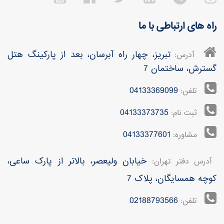
راه های ارتباطی با ما
تبریز، چهار راه آبرسان، بعد از پارکینگ هتل
آدرس:
گسترش، ساختمان 7
04133369099
تلفن:
04133373735
ثبت نام:
04133377601
مشاوره:
خیابان ولیعصر، بالاتر از پارک ساعی،
آدرس دفتر تهران:
کوچه همسایگان، پلاک 7
02188793566
تلفن: