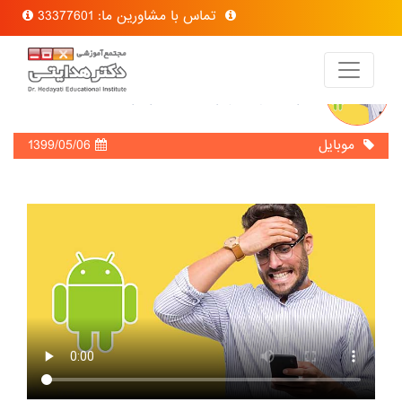
تماس با مشاورین ما: 33377601
سرعت موبایلتان را خیلی بالاتر ببرید
موبایل
1399/05/06