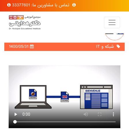
تماس با مشاورین ما: 33377601
آشنایی با کوکی ها (Cookies)
شبکه و IT
1400/05/31