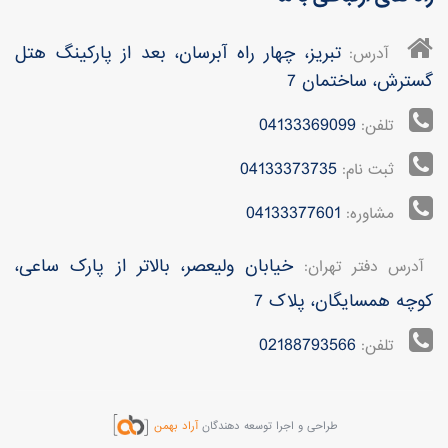
تبریز، چهار راه آبرسان، بعد از پارکینگ هتل
آدرس:
گسترش، ساختمان 7
04133369099
تلفن:
04133373735
ثبت نام:
04133377601
مشاوره:
خیابان ولیعصر، بالاتر از پارک ساعی،
آدرس دفتر تهران:
کوچه همسایگان، پلاک 7
02188793566
تلفن:
طراحی و اجرا توسعه دهندگان
آراد بهمن